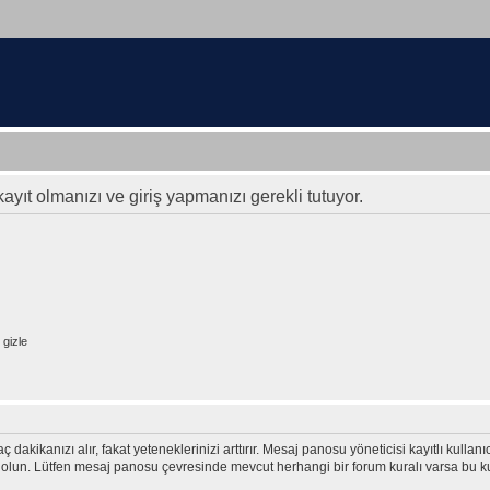
ayıt olmanızı ve giriş yapmanızı gerekli tutuyor.
gizle
ç dakikanızı alır, fakat yeteneklerinizi arttırır. Mesaj panosu yöneticisi kayıtlı kullan
emin olun. Lütfen mesaj panosu çevresinde mevcut herhangi bir forum kuralı varsa bu