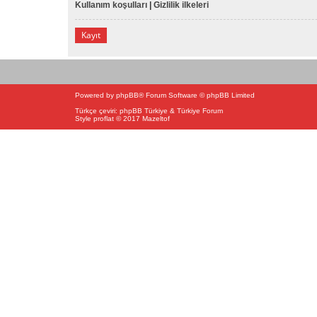
Kullanım koşulları
|
Gizlilik ilkeleri
Kayıt
Powered by
phpBB
® Forum Software © phpBB Limited
Türkçe çeviri:
phpBB Türkiye
&
Türkiye Forum
Style proflat © 2017
Mazeltof