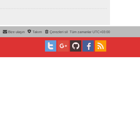
Bize ulaşın
Takım
Çerezleri sil
Tüm zamanlar
UTC+03:00