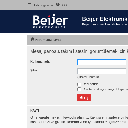
Hızlı bağlantılar
SSS
Beijer Elektronik
Beijer Elektronik Destek Forumu
Forum ana sayfa
Mesaj panosu, takım listesini görüntülemek için k
Kullanıcı adı:
Şifre:
Şifremi unuttum
Beni hatırla
Bu oturumda çevrimiçi olduğumu 
KAYIT
Giriş yapabilmek için kayıt olmalısınız. Kayıt işlemi sadece bir ka
koşullarımızı ve gizlilik ilkelerimizi okuyup kabul ettiğinize 