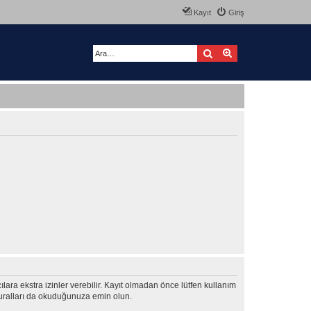
Kayıt
Giriş
Ara
Gelişmiş arama
ıcılara ekstra izinler verebilir. Kayıt olmadan önce lütfen kullanım
 kuralları da okuduğunuza emin olun.