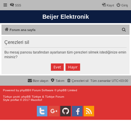
SSS
Kayıt
Giriş
Beijer Elektronik
A
Forum ana sayfa
r
Çerezleri sil
a
Bu mesaj panosu tarafından ayarlanan tüm çerezleri silmek istediğinize emin
misiniz?
Bize ulaşın
Takım
Çerezleri sil
Tüm zamanlar
UTC+03:00
Powered by
phpBB
® Forum Software © phpBB Limited
Türkçe çeviri:
phpBB Türkiye
&
Türkiye Forum
Style proflat © 2017
Mazeltof