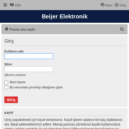
SSS
Kayıt
Giriş
Beijer Elektronik
A
Forum ana sayfa
r
Giriş
a
Kullanıcı adı:
Şifre:
Şifremi unuttum
Beni hatırla
Bu oturumda çevrimiçi olduğumu gizle
KAYIT
Giriş yapabilmek için kayıt olmalısınız. Kayıt işlemi sadece bir kaç dakikanızı
alır, fakat yeteneklerinizi arttırır. Mesaj panosu yöneticisi kayıtlı kullanıcılara
ekstra izinler verebilir. Kayıt olmadan önce lütfen kullanım koşullarımızı ve