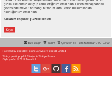
gizlilik ilkelerimizi okuyup kabul ettiğinize emin olun. Lütfen mesaj panosu
çevresinde mevcut herhangi bir forum kuralı varsa bu kuralları da
okuduğunuza emin olun.
Kullanım koşulları
|
Gizlilik ilkeleri
Kayıt
Bize ulaşın
Takım
Çerezleri sil
Tüm zamanlar
UTC+03:00
Powered by
phpBB
® Forum Software © phpBB Limited
Türkçe çeviri:
phpBB Türkiye
&
Türkiye Forum
Style proflat © 2017
Mazeltof