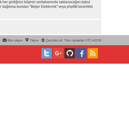
 her girdiğiniz bilginin veritabanında saklanacağını kabul
er dağılırsa bundan "Beijer Elektronik" veya phpBB kesinlikle
Bize ulaşın
Takım
Çerezleri sil
Tüm zamanlar
UTC+03:00