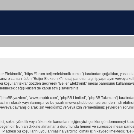
jer Elektronik", "https://forum.beijerelektronik.com.tr") tarafından çoğaltılan, yasal ol
orsanız o zaman lütfen "Beijer Elektronik" mesaj panosuna giriş yapmayın ve/veya kul
 bu koşulları tekrar gözden geçirerek "Beijer Elektronik" mesaj panosunu kullanmaya 
ecek değişiklikleri de kabul etmiş sayılırsınız.
 “phpBB yazılımı”, “www.phpbb.com”, “phpBB Limited”, “phpBB Takımları”) tarafından 
zılımı olarak yayınlanmıştır ve bu yazılımı
www.phpbb.com
adresinden indirebilirsi
 ve/veya davranış olarak izin verdiğimiz ve/veya izin vermediğimiz şeylerden sorumlu
t edici, sekse yönelik veya ülkenizin kanunlarını çiğneyici içerikler göndermemeyi k
ar geçerlidir. Bunları dikkate almamanız durumunda hemen ve süresizce mesaj panos
rın IP adresi bu koşulların uygulanmasına yardımcı olmak için kaydedilmektedir. "