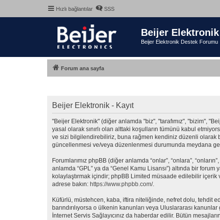
Hızlı bağlantılar
SSS
Beijer Elektronik
Beijer Elektronik Destek Forumu
Forum ana sayfa
Beijer Elektronik - Kayıt
"Beijer Elektronik" (diğer anlamda "biz", "tarafımız", "bizim", "Bei
yasal olarak sınırlı olan alttaki koşulların tümünü kabul etmiy
ve sizi bilgilendirebiliriz, buna rağmen kendiniz düzenli olarak
güncellenmesi ve/veya düzenlenmesi durumunda meydana gelebil
Forumlarımız phpBB (diğer anlamda “onlar”, “onlara”, “onların”,
anlamda “GPL” ya da “Genel Kamu Lisansı”) altında bir forum ya
kolaylaştırmak içindir; phpBB Limited müsaade edilebilir içerik
adrese bakın:
https://www.phpbb.com/
.
Küfürlü, müstehcen, kaba, iftira niteliğinde, nefret dolu, tehdi
barındırılıyorsa o ülkenin kanunları veya Uluslararası kanunl
İnternet Servis Sağlayıcınız da haberdar edilir. Bütün mesajla