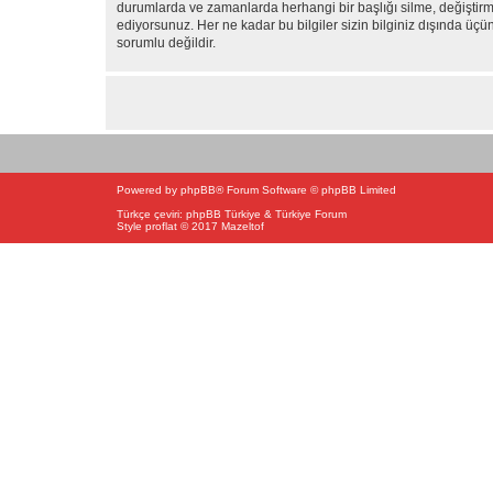
durumlarda ve zamanlarda herhangi bir başlığı silme, değiştirm
ediyorsunuz. Her ne kadar bu bilgiler sizin bilginiz dışında üç
sorumlu değildir.
Powered by
phpBB
® Forum Software © phpBB Limited
Türkçe çeviri:
phpBB Türkiye
&
Türkiye Forum
Style proflat © 2017
Mazeltof