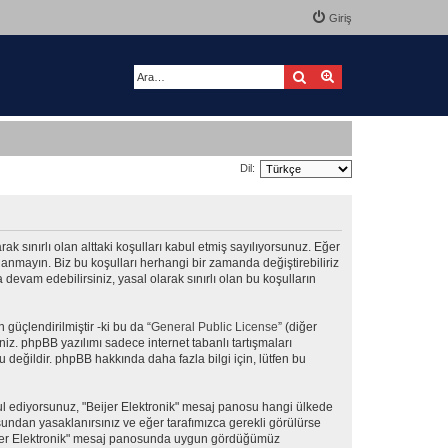
Giriş
Ara
Gelişmiş arama
Dil:
arak sınırlı olan alttaki koşulları kabul etmiş sayılıyorsunuz. Eğer
lanmayın. Biz bu koşulları herhangi bir zamanda değiştirebiliriz
devam edebilirsiniz, yasal olarak sınırlı olan bu koşulların
güçlendirilmiştir -ki bu da “
General Public License
” (diğer
niz. phpBB yazılımı sadece internet tabanlı tartışmaları
 değildir. phpBB hakkında daha fazla bilgi için, lütfen bu
abul ediyorsunuz, "Beijer Elektronik" mesaj panosu hangi ülkede
undan yasaklanırsınız ve eğer tarafımızca gerekli görülürse
Beijer Elektronik" mesaj panosunda uygun gördüğümüz