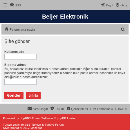
SSS
Kayıt
Giriş
Beijer Elektronik
A
Forum ana sayfa
r
Şifre gönder
a
Kullanıcı adı:
E-posta adresi:
Bu, hesabınız ile ilişkilendirilmiş e-posta adresi olmalıdır. Eğer bunu kullanıcı kontrol
paneliniz yardımıyla değiştirmediyseniz o zaman bu e-posta adresi, hesabınız ile kayıt
olduğunuz e-posta adresinizdir.
Bize ulaşın
Takım
Çerezleri sil
Tüm zamanlar
UTC+03:00
Powered by
phpBB
® Forum Software © phpBB Limited
Türkçe çeviri:
phpBB Türkiye
&
Türkiye Forum
Style proflat © 2017
Mazeltof