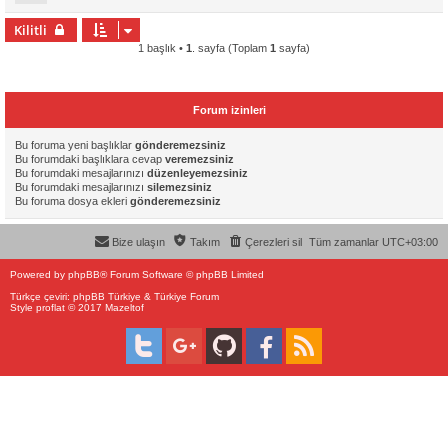
Kilitli
1 başlık •
1
. sayfa (Toplam
1
sayfa)
Forum izinleri
Bu foruma yeni başlıklar
gönderemezsiniz
Bu forumdaki başlıklara cevap
veremezsiniz
Bu forumdaki mesajlarınızı
düzenleyemezsiniz
Bu forumdaki mesajlarınızı
silemezsiniz
Bu foruma dosya ekleri
gönderemezsiniz
Bize ulaşın
Takım
Çerezleri sil
Tüm zamanlar
UTC+03:00
Powered by
phpBB
® Forum Software © phpBB Limited
Türkçe çeviri:
phpBB Türkiye
&
Türkiye Forum
Style proflat © 2017
Mazeltof