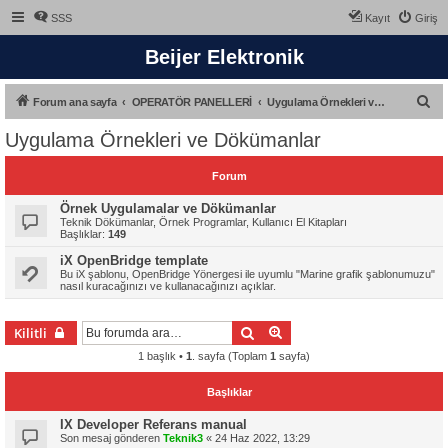
SSS
Kayıt
Giriş
Beijer Elektronik
A
Forum ana sayfa
OPERATÖR PANELLERİ
Uygulama Örnekleri ve Dökümanlar
r
Uygulama Örnekleri ve Dökümanlar
a
Forum
Örnek Uygulamalar ve Dökümanlar
Teknik Dökümanlar, Örnek Programlar, Kullanıcı El Kitapları
Başlıklar:
149
iX OpenBridge template
Bu iX şablonu, OpenBridge Yönergesi ile uyumlu "Marine grafik şablonumuzu"
nasıl kuracağınızı ve kullanacağınızı açıklar.
Ara
Gelişmiş arama
Kilitli
1 başlık •
1
. sayfa (Toplam
1
sayfa)
Başlıklar
IX Developer Referans manual
Son mesaj gönderen
Teknik3
«
24 Haz 2022, 13:29