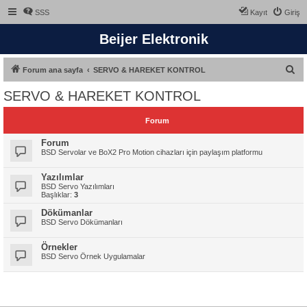
SSS
Kayıt
Giriş
Beijer Elektronik
A
Forum ana sayfa
SERVO & HAREKET KONTROL
r
SERVO & HAREKET KONTROL
a
Forum
Forum
BSD Servolar ve BoX2 Pro Motion cihazları için paylaşım platformu
Yazılımlar
BSD Servo Yazılımları
Başlıklar:
3
Dökümanlar
BSD Servo Dökümanları
Örnekler
BSD Servo Örnek Uygulamalar