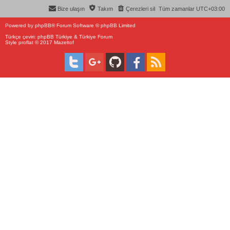
Bize ulaşın
Takım
Çerezleri sil
Tüm zamanlar
UTC+03:00
Powered by
phpBB
® Forum Software © phpBB Limited
Türkçe çeviri:
phpBB Türkiye
&
Türkiye Forum
Style proflat © 2017
Mazeltof